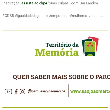
inspiração,
assista ao clipe
‘Suas culpas’, com Dai Landim.
#ODS5 #igualdadedegenero #empoderar #mulheres #meninas