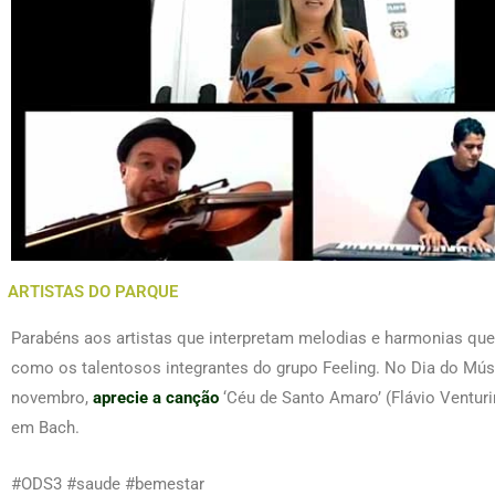
ARTISTAS DO PARQUE
Parabéns aos artistas que interpretam melodias e harmonias qu
como os talentosos integrantes do grupo Feeling. No Dia do Mús
novembro,
aprecie a canção
‘Céu de Santo Amaro’ (Flávio Venturin
em Bach.
#ODS3 #saude #bemestar