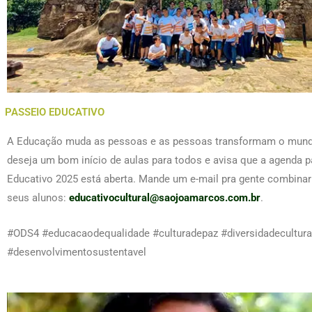
PASSEIO EDUCATIVO
A Educação muda as pessoas e as pessoas transformam o mund
deseja um bom início de aulas para todos e avisa que a agenda p
Educativo 2025 está aberta. Mande um e-mail pra gente combinar 
seus alunos:
educativocultural@saojoamarcos.com.br
.
#ODS4 #educacaodequalidade #culturadepaz #diversidadecultura
#desenvolvimentosustentavel