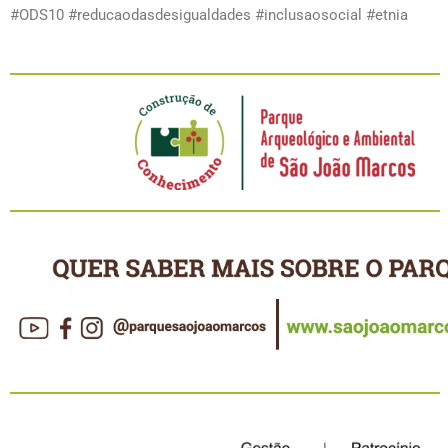
#ODS10 #reducaodasdesigualdades #inclusaosocial #etnia