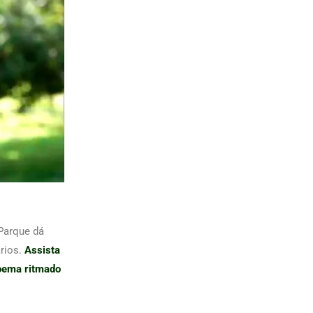
Parque dá
ários.
Assista
oema ritmado