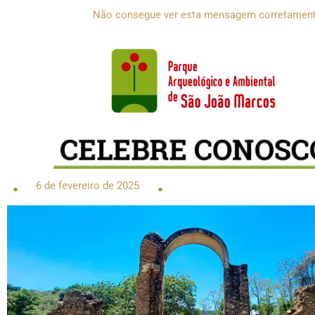
Ir
Não consegue ver esta mensagem corretament
para
o
conteúdo
6 de fevereiro de 2025