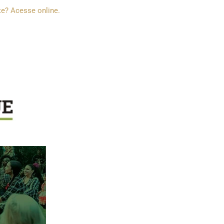
te?
Acesse online
.