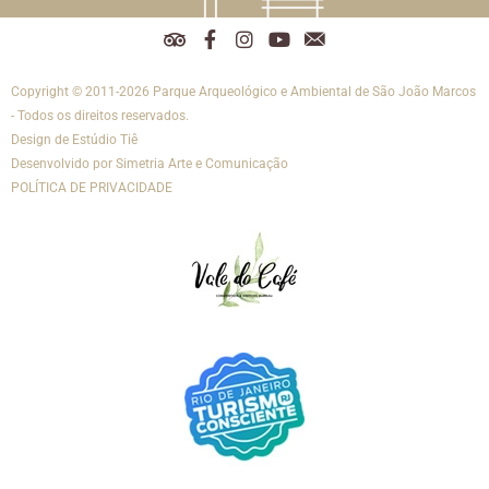
T
F
I
Y
R
r
a
n
o
e
i
c
s
u
d
Copyright © 2011-2026 Parque Arqueológico e Ambiental de São João Marcos
p
e
t
t
e
a
b
a
u
s
- Todos os direitos reservados.
d
o
g
b
s
Design de
Estúdio Tiê
v
o
r
e
o
Desenvolvido por
Simetria Arte e Comunicação
i
k
a
c
POLÍTICA DE PRIVACIDADE
s
-
m
i
o
f
a
r
i
s
-
e
m
a
i
l