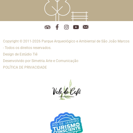
T
F
I
Y
R
r
a
n
o
e
i
c
s
u
d
Copyright © 2011-2026 Parque Arqueológico e Ambiental de São João Marcos
p
e
t
t
e
a
b
a
u
s
- Todos os direitos reservados.
d
o
g
b
s
Design de
Estúdio Tiê
v
o
r
e
o
Desenvolvido por
Simetria Arte e Comunicação
i
k
a
c
POLÍTICA DE PRIVACIDADE
s
-
m
i
o
f
a
r
i
s
-
e
m
a
i
l