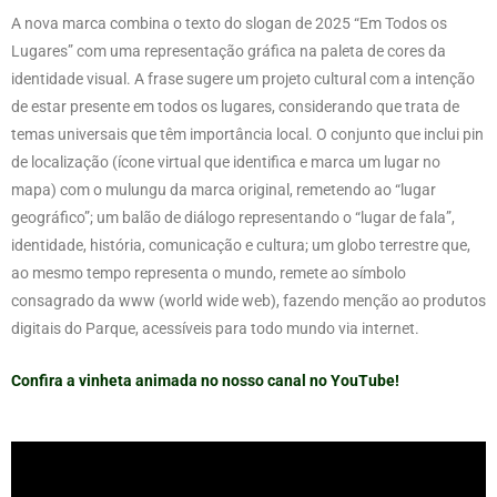
A nova marca combina o texto do slogan de 2025 “Em Todos os
Lugares” com uma representação gráfica na paleta de cores da
identidade visual. A frase sugere um projeto cultural com a intenção
de estar presente em todos os lugares, considerando que trata de
temas universais que têm importância local. O conjunto que inclui pin
de localização (ícone virtual que identifica e marca um lugar no
mapa) com o mulungu da marca original, remetendo ao “lugar
geográfico”; um balão de diálogo representando o “lugar de fala”,
identidade, história, comunicação e cultura; um globo terrestre que,
ao mesmo tempo representa o mundo, remete ao símbolo
consagrado da www (world wide web), fazendo menção ao produtos
digitais do Parque, acessíveis para todo mundo via internet.
Confira a vinheta animada no nosso canal no YouTube!