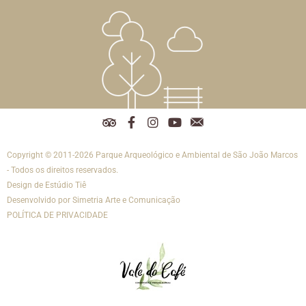
T
F
I
Y
R
r
a
n
o
e
i
c
s
u
d
Copyright © 2011-2026 Parque Arqueológico e Ambiental de São João Marcos
p
e
t
t
e
a
b
a
u
s
- Todos os direitos reservados.
d
o
g
b
s
Design de
Estúdio Tiê
v
o
r
e
o
Desenvolvido por
Simetria Arte e Comunicação
i
k
a
c
POLÍTICA DE PRIVACIDADE
s
-
m
i
o
f
a
r
i
s
-
e
m
a