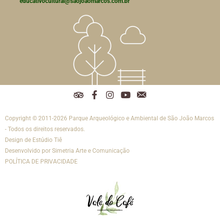
educativocultural@saojoaomarcos.com.br
T
F
I
Y
R
r
a
n
o
e
i
c
s
u
d
Copyright © 2011-2026 Parque Arqueológico e Ambiental de São João Marcos
p
e
t
t
e
a
b
a
u
s
- Todos os direitos reservados.
d
o
g
b
s
Design de
Estúdio Tiê
v
o
r
e
o
Desenvolvido por
Simetria Arte e Comunicação
i
k
a
c
POLÍTICA DE PRIVACIDADE
s
-
m
i
o
f
a
r
i
s
-
e
m